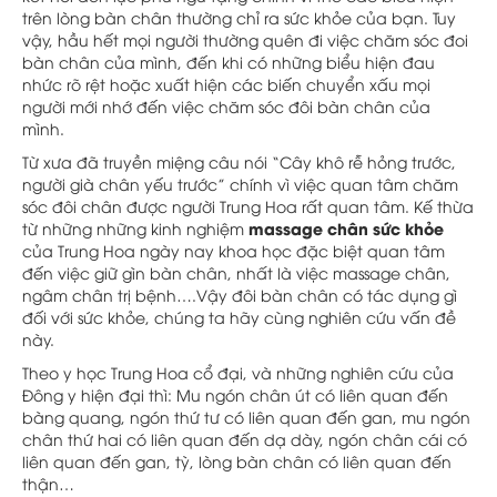
trên lòng bàn chân thường chỉ ra sức khỏe của bạn. Tuy
vậy, hầu hết mọi người thường quên đi việc chăm sóc đoi
bàn chân của mình, đến khi có những biểu hiện đau
nhức rõ rệt hoặc xuất hiện các biến chuyển xấu mọi
người mới nhớ đến việc chăm sóc đôi bàn chân của
mình.
Từ xưa đã truyền miệng câu nói “Cây khô rễ hỏng trước,
người già chân yếu trước” chính vì việc quan tâm chăm
sóc đôi chân được người Trung Hoa rất quan tâm. Kế thừa
massage chân sức khỏe
từ những những kinh nghiệm
của Trung Hoa ngày nay khoa học đặc biệt quan tâm
đến việc giữ gìn bàn chân, nhất là việc massage chân,
ngâm chân trị bệnh….Vậy đôi bàn chân có tác dụng gì
đối với sức khỏe, chúng ta hãy cùng nghiên cứu vấn đề
này.
Theo y học Trung Hoa cổ đại, và những nghiên cứu của
Đông y hiện đại thì: Mu ngón chân út có liên quan đến
bàng quang, ngón thứ tư có liên quan đến gan, mu ngón
chân thứ hai có liên quan đến dạ dày, ngón chân cái có
liên quan đến gan, tỳ, lòng bàn chân có liên quan đến
thận…