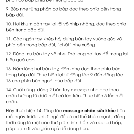
9. Bóp nhẹ từng phần cơ bắp dọc theo phía bên trong
bắp đùi.
10. Hơi khum bàn tay lại rồi vỗ nhịp nhàng, dọc theo phía
bên trong bắp đùi.
11. Các ngón tay khép hờ, dựng bàn tay vuông góc với
phía bên trong bắp đùi, “chặt” nhẹ xuống.
12. Dùng mu bàn tay vỗ nhẹ. Thả lỏng hai tay để mang lại
hiệu quả cao.
13. Nắm lỏng hai bàn tay, đấm nhẹ dọc theo phía bên
trong bắp đùi. Thực hiện lại từ động tác 9 đến động tác
13 cho phía bên ngoài của bắp đùi.
14. Cuối cùng, dùng 2 bàn tay massage nhẹ dọc theo
chân hướng từ dưới mắt cá lên trên. Thực hiện 5 lần mỗi
chân.
massage chân sức khỏe
Hãy thực hiện 14 động tác
trên
mỗi ngày trước khi đi ngủ để có cơ thể khỏe mạnh, đồng
thời cũng là một các thư giãn tinh thần và các cơ bắp,
giúp bạn đi vào giấc ngủ dễ dàng hơn.