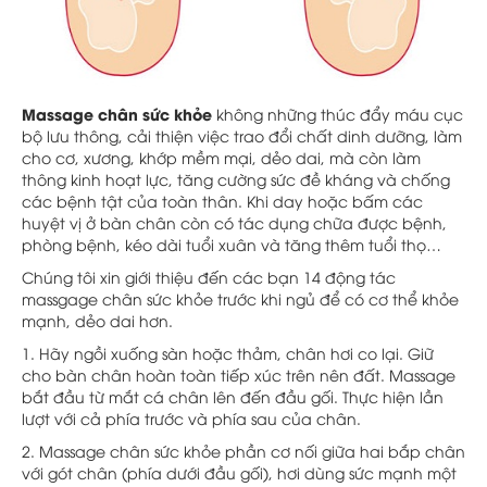
Massage chân sức khỏe
không những thúc đẩy máu cục
bộ lưu thông, cải thiện việc trao đổi chất dinh dưỡng, làm
cho cơ, xương, khớp mềm mại, dẻo dai, mà còn làm
thông kinh hoạt lực, tăng cường sức đề kháng và chống
các bệnh tật của toàn thân. Khi day hoặc bấm các
huyệt vị ở bàn chân còn có tác dụng chữa được bệnh,
phòng bệnh, kéo dài tuổi xuân và tăng thêm tuổi thọ…
Chúng tôi xin giới thiệu đến các bạn 14 động tác
massgage chân sức khỏe trước khi ngủ để có cơ thể khỏe
mạnh, dẻo dai hơn.
1. Hãy ngồi xuống sàn hoặc thảm, chân hơi co lại. Giữ
cho bàn chân hoàn toàn tiếp xúc trên nên đất. Massage
bắt đầu từ mắt cá chân lên đến đầu gối. Thực hiện lần
lượt với cả phía trước và phía sau của chân.
2. Massage chân sức khỏe phần cơ nối giữa hai bắp chân
với gót chân (phía dưới đầu gối), hơi dùng sức mạnh một