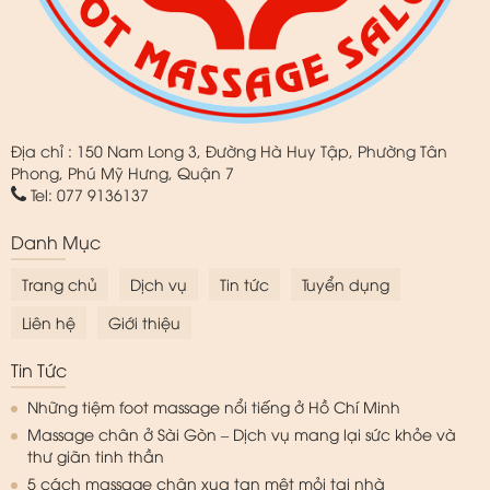
Địa chỉ : 150 Nam Long 3, Đường Hà Huy Tập, Phường Tân
Phong, Phú Mỹ Hưng, Quận 7
Tel: 077 9136137
Danh Mục
Trang chủ
Dịch vụ
Tin tức
Tuyển dụng
Liên hệ
Giới thiệu
Tin Tức
Những tiệm foot massage nổi tiếng ở Hồ Chí Minh
Massage chân ở Sài Gòn – Dịch vụ mang lại sức khỏe và
thư giãn tinh thần
5 cách massage chân xua tan mệt mỏi tại nhà