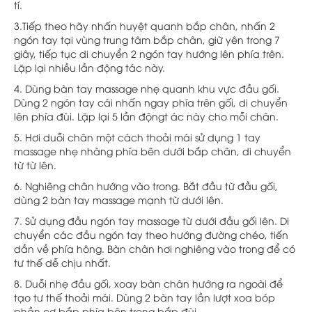
tí.
3.Tiếp theo hãy nhấn huyệt quanh bắp chân, nhấn 2
ngón tay tại vùng trung tâm bắp chân, giữ yên trong 7
giây, tiếp tục di chuyển 2 ngón tay hướng lên phía trên.
Lặp lại nhiều lần động tác này.
4. Dùng bàn tay massage nhẹ quanh khu vực đầu gối.
Dùng 2 ngón tay cái nhấn ngay phía trên gối, di chuyển
lên phía đùi. Lặp lại 5 lần độngt ác này cho mỗi chân.
5. Hơi duỗi chân một cách thoải mái sử dụng 1 tay
massage nhẹ nhàng phía bên dưới bắp chân, di chuyển
từ từ lên.
6. Nghiêng chân hướng vào trong. Bắt đầu từ đầu gối,
dùng 2 bàn tay massage mạnh từ dưới lên.
7. Sử dụng đầu ngón tay massage từ dưới đầu gối lên. Di
chuyển các đầu ngón tay theo hướng đường chéo, tiến
dần về phía hông. Bàn chân hơi nghiêng vào trong để có
tư thế dễ chịu nhất.
8. Duỗi nhẹ đầu gối, xoay bàn chân hướng ra ngoài để
tạo tư thế thoải mái. Dùng 2 bàn tay lần lượt xoa bóp
phần cơ bắp phía bên trong bắp đùi.